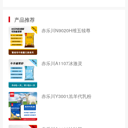
产品推荐
赤乐川N9020H维五犊尊
赤乐川A1107冰激灵
赤乐川Y3001羔羊代乳粉