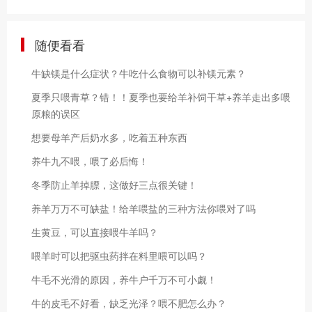
随便看看
牛缺镁是什么症状？牛吃什么食物可以补镁元素？
夏季只喂青草？错！！夏季也要给羊补饲干草+养羊走出多喂
原粮的误区
想要母羊产后奶水多，吃着五种东西
养牛九不喂，喂了必后悔！
冬季防止羊掉膘，这做好三点很关键！
养羊万万不可缺盐！给羊喂盐的三种方法你喂对了吗
生黄豆，可以直接喂牛羊吗？
喂羊时可以把驱虫药拌在料里喂可以吗？
牛毛不光滑的原因，养牛户千万不可小觑！
牛的皮毛不好看，缺乏光泽？喂不肥怎么办？