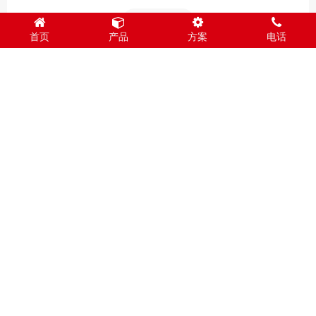
加入收藏
首页
产品
方案
电话
Tag：
母羊
公羔
养殖
养殖户
随便看看
酒糟养牛的，几个注意事项？
牛拉血便了？给你4个警示，第一时间要解决！
牛快速育肥法!(赶紧收藏)
养牛五看，养牛技术管理
豆腐渣喂牛“五个不可”，你知道吗？
喂羊，你有没有用过这东西？价值高，但风险也大！
养羊晚上喂饲料好处太多！