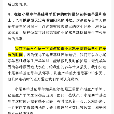
后日常管理。
4、在给小尾寒羊基础母羊配种的时间最好选择在早晨和晚
上，也可以是阴天没有明媚阳光的时候。
这是很多养羊人在
多年养羊的时间里，通过观察摸索得出的这个经验，您不妨
试试看，这样做就可以提高我们小尾寒羊基础母羊生产公羊
羔的几率。
我们下面再介绍一下如何知道小尾寒羊基础母羊生产羊
羔的时间
，因为懂得了这些基础养羊知识，我们可以在小尾
寒羊基础母羊生产羊羔时，能够做到及时的护理，避免羊羔
因为各种原因造成伤亡，给我们的养羊带来损失。我们知道
小尾寒羊基础母羊从怀孕，到生产羊羔大概需要150多天，
但具体准确时间还万通过我们平时认真观察。
小尾寒羊基础母羊如果能够按照正常预产期生产羊羔，
它在生产羊羔之前都会出现下面的一些状态：
小尾寒羊基础
母羊这时候开始有些不安静，有时候趴着一会儿又站起来，
一直有想要撒尿的动作，并且撒尿的次数比较频繁，和平时
是不一样的状态。