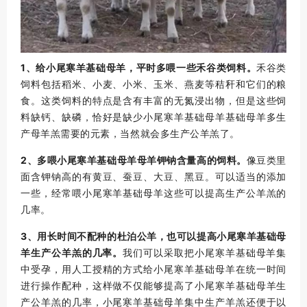
1、给小尾寒羊基础母羊，平时多喂一些禾谷类饲料。
禾谷类
饲料包括稻米、小麦、小米、玉米、燕麦等秸秆和它们的粮
食。
这类饲料的特点是含有丰富的无氮浸出物，但是这些饲
料缺钙、缺磷，恰好是缺少小尾寒羊基础母羊基础母羊多生
产母羊羔需要的元素，当然就会多生产公羊羔了。
2、多喂小尾寒羊基础母羊母羊钾钠含量高的饲料。
像豆类里
面含钾钠高的有黄豆、蚕豆、大豆、黑豆。
可以适当的添加
一些，经常喂小尾寒羊基础母羊这些可以提高生产公羊羔的
几率。
3、用长时间不配种的杜泊公羊，也可以提高小尾寒羊基础母
羊生产公羊羔的几率。
我们可以采取把小尾寒羊基础母羊集
中受孕，用人工授精的方式给小尾寒羊基础母羊在统一时间
进行操作配种，这样做不仅能够提高了小尾寒羊基础母羊生
产公羊羔的几率，小尾寒羊基础母羊集中生产羊羔还便于以