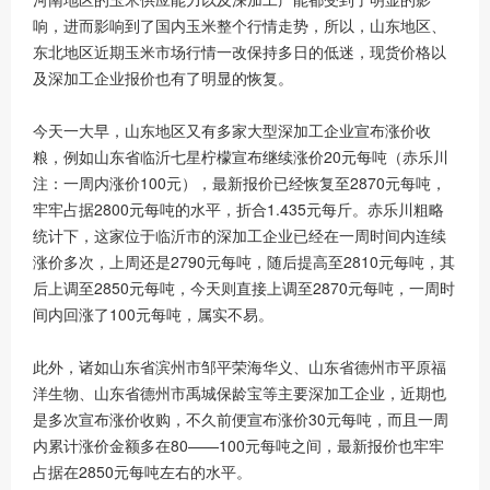
响，进而影响到了国内玉米整个行情走势，所以，山东地区、
东北地区近期玉米市场行情一改保持多日的低迷，现货价格以
及深加工企业报价也有了明显的恢复。
今天一大早，山东地区又有多家大型深加工企业宣布涨价收
粮，例如山东省临沂七星柠檬宣布继续涨价20元每吨（赤乐川
注：一周内涨价100元），最新报价已经恢复至2870元每吨，
牢牢占据2800元每吨的水平，折合1.435元每斤。赤乐川粗略
统计下，这家位于临沂市的深加工企业已经在一周时间内连续
涨价多次，上周还是2790元每吨，随后提高至2810元每吨，其
后上调至2850元每吨，今天则直接上调至2870元每吨，一周时
间内回涨了100元每吨，属实不易。
此外，诸如山东省滨州市邹平荣海华义、山东省德州市平原福
洋生物、山东省德州市禹城保龄宝等主要深加工企业，近期也
是多次宣布涨价收购，不久前便宣布涨价30元每吨，而且一周
内累计涨价金额多在80——100元每吨之间，最新报价也牢牢
占据在2850元每吨左右的水平。