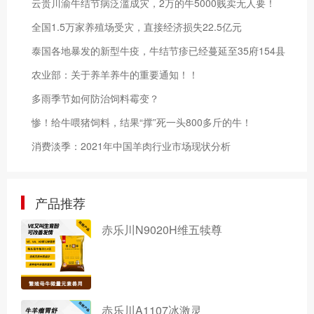
云贵川渝牛结节病泛滥成灾，2万的牛5000贱卖无人要！
全国1.5万家养殖场受灾，直接经济损失22.5亿元
泰国各地暴发的新型牛疫，牛结节疹已经蔓延至35府154县
农业部：关于养羊养牛的重要通知！！
多雨季节如何防治饲料霉变？
惨！给牛喂猪饲料，结果“撑”死一头800多斤的牛！
消费淡季：2021年中国羊肉行业市场现状分析
产品推荐
赤乐川N9020H维五犊尊
赤乐川A1107冰激灵