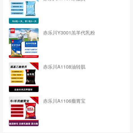
赤乐川Y3001羔羊代乳粉
赤乐川A1108油转肌
赤乐川A1106瘤胃宝